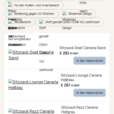
anzeigen
Kollektion
Für den Außen- und Innenbereich
MOOG-
Beständig gegen UV-Strahlen
Modernes Design
Kollektion
Wasserdicht
Stoff gemäß OEKO-TEX® 100 zertifiziert
Alle
anzeigen
Wir empfehlen
Sitzsack Seat Canaria Sand
€ 263
€ 329
In den Warenkorb
Sitzsack Lounge Canaria
Hellblau
€ 287
€ 359
In den Warenkorb
Sitzsack Razz Canaria
Hellgrau