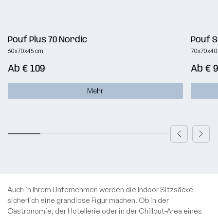
anzeigen
Kollektion
MOOG-
Kollektion
Pouf Plus 70 Nordic
Pouf S
60x70x45 cm
70x70x40
Alle
Ab € 109
Ab € 
anzeigen
Mehr
Auch in Ihrem Unternehmen werden die Indoor Sitzsäcke
sicherlich eine grandiose Figur machen. Ob in der
Gastronomie, der Hotellerie oder in der Chillout-Area eines