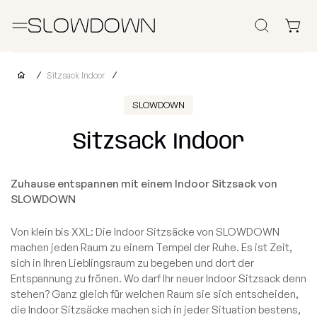
Suchen
Sitzsäcke
Sitzsack Indoor
Andere Produkte
SLOWDOWN
Sitzsack Indoor
Sessel
Hocker
Liegen
Sof
Outlet
Kinder
Sitzsäcke
Schaumstoff
Zuhause entspannen mit einem Indoor Sitzsack von
Sitzsäcke
Für Unternehmen
Beliebte
Nach
Nach
Nach
SLOWDOWN
Kategorien
Kollektionen
Kategorien
Stoffen
kaufen
kaufen
kaufen
Warum SLOWDOWN?
Von klein bis XXL: Die Indoor Sitzsäcke von SLOWDOWN
Alle
machen jeden Raum zu einem Tempel der Ruhe. Es ist Zeit,
FURRITO
Sessel
Edition
Sitzsäcke
sich in Ihren Lieblingsraum zu begeben und dort der
Infos
– Limitierte
2026
Entspannung zu frönen. Wo darf Ihr neuer Indoor Sitzsack denn
Kinder
Vorrätig
Kollektion
stehen? Ganz gleich für welchen Raum sie sich entscheiden,
Sitzsäcke
Waves
die Indoor Sitzsäcke machen sich in jeder Situation bestens,
2026