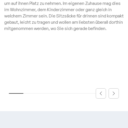
Teddy
Kollektionen
um auf ihnen Platz zu nehmen. Im eigenen Zuhause mag dies
+49 800 0009760
OM-
Schaumstoff
im Wohnzimmer, dem Kinderzimmer oder ganz gleich in
Madu
Kollektion
welchem Zimmer sein. Die Sitzsäcke für drinnen sind kompakt
Sitzsäcke
info@slowdownshop.de
Gutschein
gebaut, leicht zu tragen und wollen am liebsten überall dorthin
LOUNGE-
Hocker
Gutschein
Barcelona
mitgenommen werden, wo Sie sich gerade befinden.
Kollektion
Liegen
Kontakt
Lure luxe
MASS-
Sofas
Kollektion
Home
Deutschland
TUBE-
Nordic
Modulare
Kollektion
Breeze
Sofas
Dunes
Sets
COCOON-
Kollektion
Alle
Beistelltische
RAZZ-
anzeigen
Kollektion
Hundebetten
ROLL-
Kollektion
Alle
SNUG-