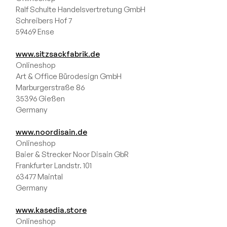
Teddy
Kollektionen
Ralf Schulte Handelsvertretung GmbH
+49 800 0009760
OM-
Schaumstoff
Schreibers Hof 7
Madu
Kollektion
Sitzsäcke
info@slowdownshop.de
59469 Ense
Gutschein
LOUNGE-
Hocker
Gutschein
Barcelona
Kollektion
www.sitzsackfabrik.de
Liegen
Onlineshop
Kontakt
Lure luxe
MASS-
Art & Office Bürodesign GmbH
Sofas
Kollektion
Home
Deutschland
Marburgerstraße 86
TUBE-
35396 Gießen
Nordic
Modulare
Germany
Kollektion
Breeze
Sofas
www.noordisain.de
Dunes
Sets
COCOON-
Onlineshop
Kollektion
Baier & Strecker Noor Disain GbR
Alle
Beistelltische
Frankfurter Landstr. 101
RAZZ-
anzeigen
63477 Maintal
Kollektion
Germany
Hundebetten
ROLL-
Kollektion
www.kasedia.store
Alle
Onlineshop
SNUG-