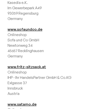
anzeigen
Kasedia e.K.
Kollektion
Im Gewerbepark A49
93059 Regensburg
MOOG-
Germany
Kollektion
www.sofaundco.de
Alle
Onlineshop
anzeigen
Sofa und Co GmbH
Newtonweg 34
45657 Recklinghausen
Germany
www.fritz-sitzsack.at
Onlineshop
IHP - Ihr HandelsPartner GmbH & Co.KG
Exlgasse 37
Innsbruck
Austria
www.satamo.de