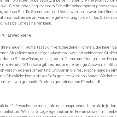
einem typischen Arbeitsplatz arbeiten, haben Sie vielleicht scho
, weil Sie stundenlang vor Ihrem Schreibtischcomputer gesessen h
, sodass Sie die Schmerzen und Beschwerden loswerden können. 
utomatisch an sie an, was eine gute Haltung fördert. Das Sitzen a
g, was bei Stress helfen kann.
ks für Erwachsene
hren neuen Traumsitzsack in verschiedenen Formen, die Ihnen d
denen Sitzsäcke aus riesigen Marshmallows und schlechten Stoffen
iedenen Stilen wählen, die zu jedem Thema und Design Ihres Haus
n im Bereich Sitzsäcke gibt es heute eine riesige Auswahl an Si
uch verschiedene Formen und Größen in die Neuerscheinungen einfl
die Sitzsäcke komplett als Sofa genutzt werden können. Sie habe
komfort - wie gemacht für einen gemeinsamen Filmabend!
säcke für Erwachsene macht sie sehr ansprechend, um sie in jede
er beliebten Wahl für Sitzgelegenheiten im Freien sowie im Innenbe