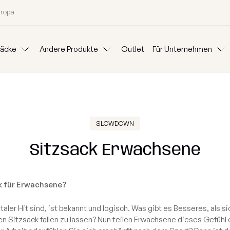
uropa
säcke
Andere Produkte
Outlet
Für Unternehmen
Kissen
Kataloge
Für Unternehm
as
Sets
Beistelltische
Hundebetten
Outdorr-Teppich
Stoffe
Sitzsäcke mit
SLOWDOWN
Modulare
Sofas
Geschenksack
Blog
Mietpartner 
en kaufen
Nach Kategorien kaufe
Sitzsack Erwachsene
Chill Möbel Bezug
Ideen
itierte Kollektion 2026
Sessel
n
Kinder Sitzsäcke
ck für Erwachsene?
Granulat zum Auffüllen
ktion
Schaumstoff Sitzsäc
taler Hit sind, ist bekannt und logisch. Was gibt es Besseres, als s
Gutschein
ion
Hocker
en Sitzsack fallen zu lassen? Nun teilen Erwachsene dieses Gefühl 