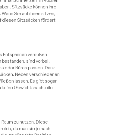
n einmal Schmerzen im Rücken
aben. Sitzsäcke können Ihre
Wenn Sie auf ihnen sitzen,
uf diesen Sitzsäcken fördert
as Entspannen versüßen
 bestanden, sind vorbei.
es oder Büros passen. Dank
tzsäcken. Neben verschiedenen
ießen lassen. Es gibt sogar
n keine Gewichtsnachteile
m Raum zu nutzen. Diese
reich, da man sie je nach