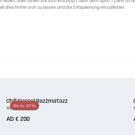
er Arbeit oder fühlen Sie sich erschöpft nach dem Sport? Dann ist 
Schutzhüllen
on
Liegen
ll dies hinter sich zu lassen und die Entspannung einzuläuten.
ektion
Sofas
Stoffmuster
on
Modulare Sofas
on
Sets
ion
Beistelltische
tion
Hundebetten
Alle anzeigen
Chill Sessel Razzmatazz
Bis zu -20 %
155x120x95 cm
Ab € 200