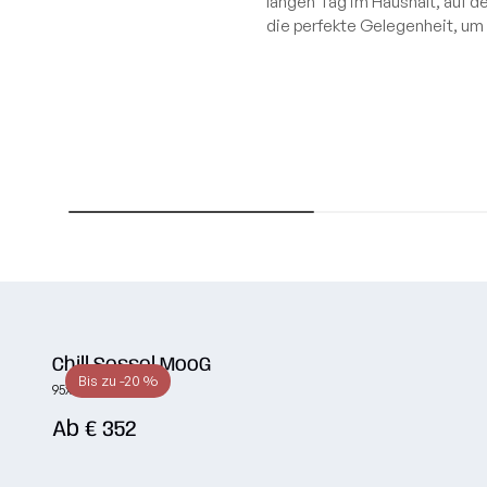
langen Tag im Haushalt, auf d
TUBE-Kollekti
+49 800 0009760
die perfekte Gelegenheit, um a
COCOON-Koll
info@slowdownshop.de
RAZZ-Kollekti
Gutschein
ROLL-Kollekti
Kontakt
SNUG-Kollekt
Deutschland
MOOG-Kollek
Alle anzeigen
Chill Sessel MooG
Bis zu -20 %
95x125x65 cm
Ab € 352