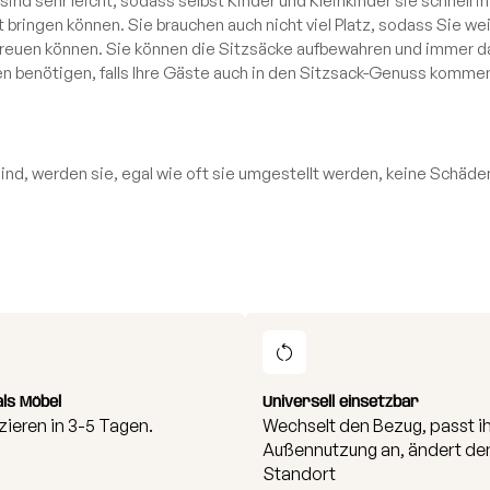
sind sehr leicht, sodass selbst Kinder und Kleinkinder sie schnell 
bringen können. Sie brauchen auch nicht viel Platz, sodass Sie wei
rfreuen können. Sie können die Sitzsäcke aufbewahren und immer d
n benötigen, falls Ihre Gäste auch in den Sitzsack-Genuss kommen
 sind, werden sie, egal wie oft sie umgestellt werden, keine Schäd
als Möbel
Universell einsetzbar
zieren in 3-5 Tagen.
Wechselt den Bezug, passt ih
Außennutzung an, ändert de
Standort