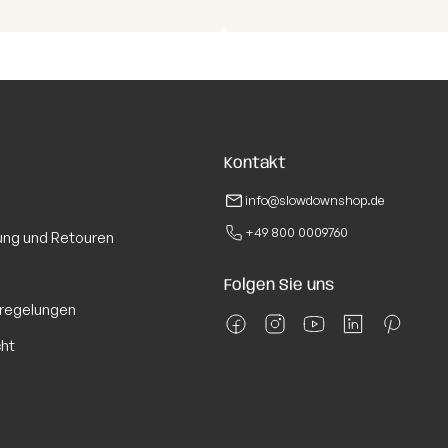
Kontakt
info@slowdownshop.de
+49 800 0009760
ung und Retouren
Folgen Sie uns
regelungen
cht