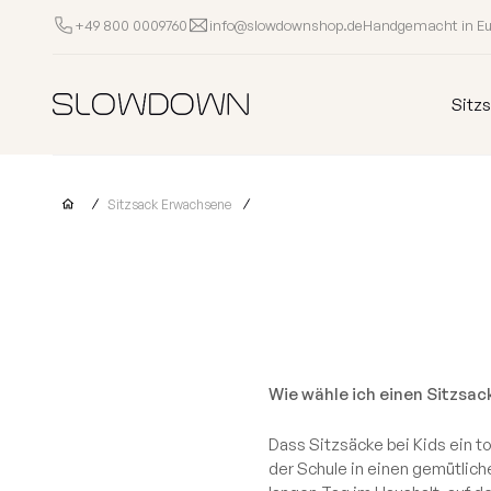
Handgemacht in E
+49 800 0009760
info@slowdownshop.de
Sitzsäcke
Sitz
Andere Produkte
Sitzsack Erwachsene
Sessel
Hocker
Liegen
Sof
Outlet
Kinder
Sitzsäcke
Schaumstoff
Sitzsäcke
Für Unternehmen
Beliebte Kategorien
Nach Kollektion
Alle Sitzsäcke
FURRITO – Lim
Warum SLOWDOWN?
Vorrätig
OM-Kollektio
Wie wähle ich einen Sitzsa
Infos
Kollektionen
LOUNGE-Kolle
Dass Sitzsäcke bei Kids ein to
Gutschein
MASS-Kollekt
der Schule in einen gemütlich