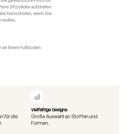
in die gewünschte Position
tere Sitzsäcke aufstellen
ann hervorholen, wenn Sie
 wollen.
en an Ihrem Fußboden
Vielfältige Designs
n für die
Große Auswahl an Stoffen und
n
Formen.