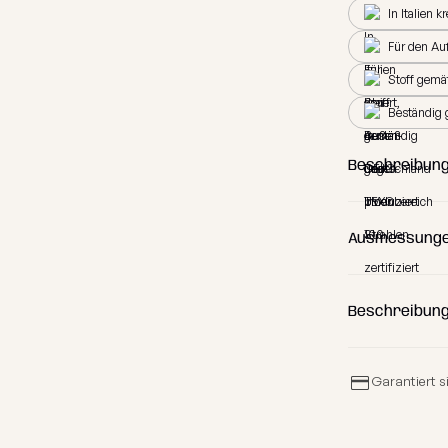
In Italien k
Für den Au
Stoff gemä
Beständig 
Beschreibung
Ausmessunge
Beschreibung
(A) Länge
Garantiert s
(B) Breite
(C) Höhe