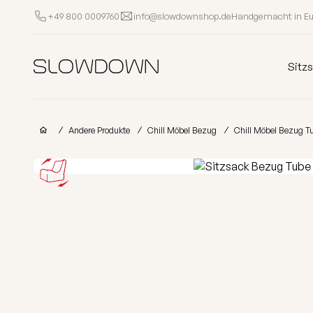
Handgemacht in E
+49 800 0009760
info@slowdownshop.de
Sitzsäcke
Sitz
Andere Produkte
Andere Produkte
Chill Möbel Bezug
Chill Möbel Bezug T
Sessel
Hocker
Liegen
Sof
Outlet
Kinder
Sitzsäcke
Schaumstoff
Sitzsäcke
Für Unternehmen
Beliebte Kategorien
Nach Kollektion
Alle Sitzsäcke
FURRITO – Lim
Warum SLOWDOWN?
Vorrätig
OM-Kollektio
Infos
Kollektionen
LOUNGE-Kolle
Gutschein
MASS-Kollekt