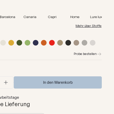
Barcelona
Lure luxe
Barcelona
Canaria
Capri
Home
Lure luxe
Home
Mehr über Stoffe
Nordic
Breeze
Dunes
Probe bestellen
Alle anzeigen
In den Warenkorb
rbeitstage
e Lieferung