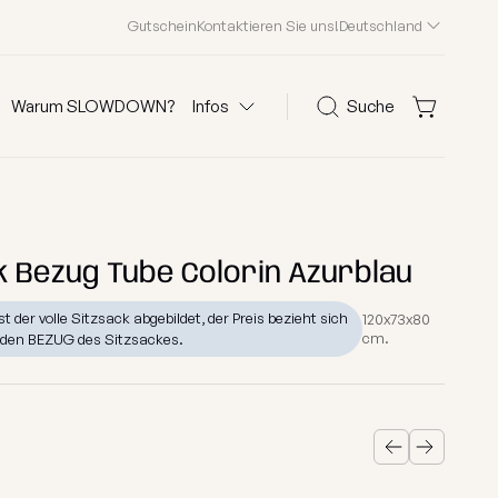
Gutschein
Kontaktieren Sie uns!
Deutschland
Warum SLOWDOWN?
Infos
Suche
Suchen
ensprojekte
Über uns
 Logo
FAQ
k Bezug Tube Colorin Azurblau
DACH
Unsere Händler
n
Nach Stoffen kaufen
t der volle Sitzsack abgebildet, der Preis bezieht sich
120x73x80
cm.
f den BEZUG des Sitzsackes.
Kontakt
Edition 2026
Waves
ke
Teddy
Madu