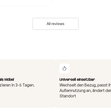
All reviews
als Möbel
Universell einsetzbar
zieren in 3-5 Tagen.
Wechselt den Bezug, passt ih
Außennutzung an, ändert de
Standort