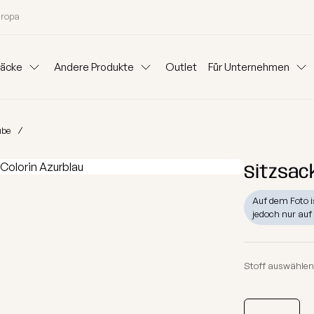
uropa
säcke
Andere Produkte
Outlet
Für Unternehmen
Kissen
Kataloge
Für Unternehm
ube
as
Sets
Beistelltische
Hundebetten
Outdorr-Teppich
Stoffe
Sitzsäcke mit
Sitzsac
Modulare
Sofas
Geschenksack
Blog
Mietpartner 
en kaufen
Nach Kategorien kaufe
Auf dem Foto is
jedoch nur au
Chill Möbel Bezug
Ideen
itierte Kollektion 2026
Sessel
n
Kinder Sitzsäcke
Granulat zum Auffüllen
Stoff auswählen
ktion
Schaumstoff Sitzsäc
Gutschein
ion
Hocker