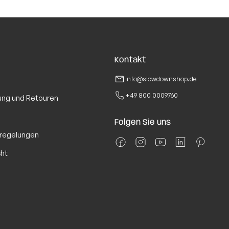
Kontakt
info@slowdownshop.de
Wesentliche
+49 800 0009760
ung und Retouren
Folgen Sie uns
regelungen
cht