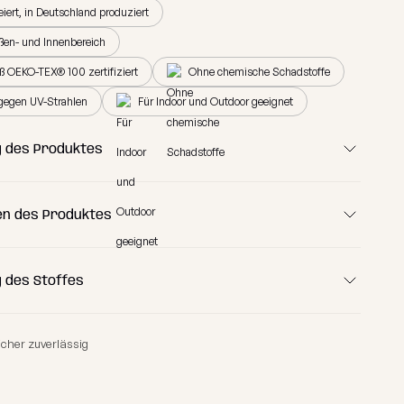
reiert, in Deutschland produziert
ßen- und Innenbereich
ß OEKO-TEX® 100 zertifiziert
Ohne chemische Schadstoffe
gegen UV-Strahlen
Für Indoor und Outdoor geeignet
 des Produktes
n des Produktes
 des Stoffes
120 cm
icher zuverlässig
73 cm
80 cm