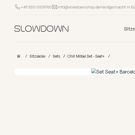
Handgemacht in E
+49 800 0009760
info@slowdownshop.de
Sitzsäcke
Sitz
Andere Produkte
Sitzsäcke
Sets
Chill Möbel Set - Seat+
Sessel
Hocker
Liegen
Sof
Outlet
Kinder
Sitzsäcke
Schaumstoff
Sitzsäcke
Für Unternehmen
Beliebte Kategorien
Nach Kollektion
Alle Sitzsäcke
FURRITO – Lim
Warum SLOWDOWN?
Vorrätig
OM-Kollektio
Infos
Kollektionen
LOUNGE-Kolle
Gutschein
MASS-Kollekt