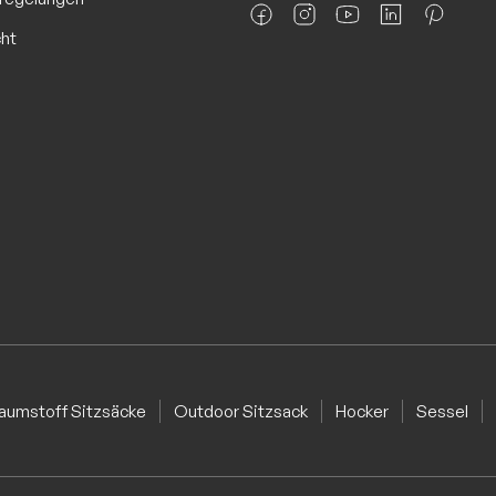
cht
aumstoff Sitzsäcke
Outdoor Sitzsack
Hocker
Sessel