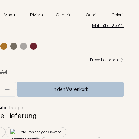
Barcelona
Lure luxe
Madu
Riviera
Canaria
Capri
Colorin
Home
Mehr über Stoffe
Nordic
Breeze
Dunes
Probe bestellen
Alle anzeigen
364
In den Warenkorb
rbeitstage
e Lieferung
h
Luftdurchlässiges Gewebe