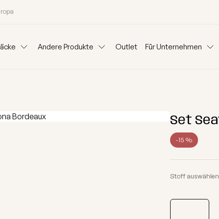
uropa
säcke
Andere Produkte
Outlet
Für Unternehmen
Kissen
Kataloge
Für Unternehm
as
Sets
Beistelltische
Hundebetten
Outdorr-Teppich
Stoffe
Sitzsäcke mit
Set Sea
Modulare
Sofas
Geschenksack
Blog
Mietpartner 
en kaufen
Nach Kategorien kaufe
-15 %
Chill Möbel Bezug
Ideen
itierte Kollektion 2026
Sessel
n
Kinder Sitzsäcke
Stoff auswählen
Granulat zum Auffüllen
ktion
Schaumstoff Sitzsäc
Gutschein
ion
Hocker