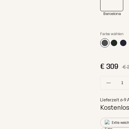
Schutzhüllen
on
Liegen
ektion
Sofas
Stoffmuster
Barcelona
on
Modulare Sofas
on
Sets
Farbe wählen
ion
Beistelltische
tion
Hundebetten
Alle anzeigen
€
309
€ 
Lieferzeit
6-9
A
Kostenlos
Extra weic