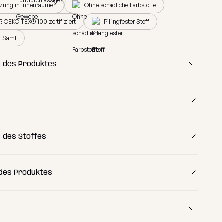
tzung in Innenräumen
Ohne schädliche Farbstoffe
ß OEKO-TEX® 100 zertifiziert
Pillingfester Stoff
er Samt
 des Produktes
fekten Urlaub!
 des Stoffes
 des Produktes