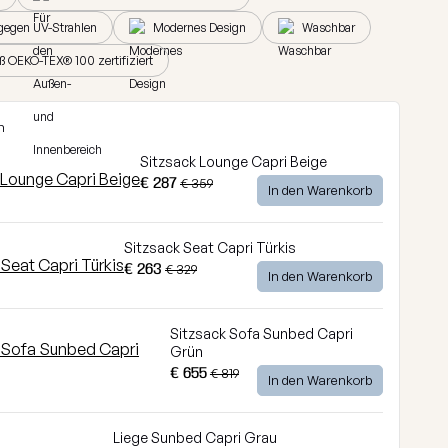
gegen UV-Strahlen
Modernes Design
Waschbar
ß OEKO-TEX® 100 zertifiziert
n
Sitzsack Lounge Capri Beige
€ 287
€ 359
In den Warenkorb
Sitzsack Seat Capri Türkis
€ 263
€ 329
In den Warenkorb
Sitzsack Sofa Sunbed Capri
Grün
€ 655
€ 819
In den Warenkorb
Liege Sunbed Capri Grau