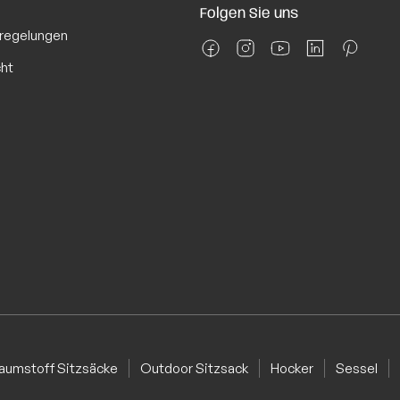
Folgen Sie uns
regelungen
cht
aumstoff Sitzsäcke
Outdoor Sitzsack
Hocker
Sessel