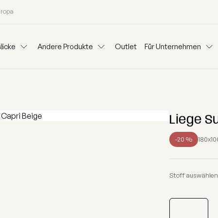
uropa
säcke
Andere Produkte
Outlet
Für Unternehmen
Kissen
Kataloge
Für Unternehm
as
Sets
Beistelltische
Hundebetten
Outdorr-Teppich
Stoffe
Sitzsäcke mit
Liege S
Modulare
Sofas
Geschenksack
Blog
Mietpartner 
en kaufen
Nach Kategorien kaufe
-20 %
180x10
Chill Möbel Bezug
Ideen
itierte Kollektion 2026
Sessel
n
Kinder Sitzsäcke
Stoff auswählen
Granulat zum Auffüllen
ktion
Schaumstoff Sitzsäc
Gutschein
ion
Hocker