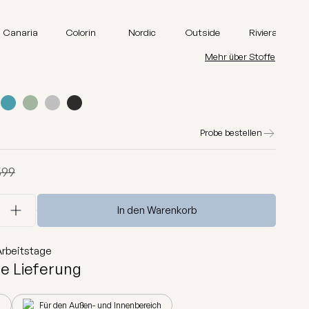
Barcelona
Lure luxe
Canaria
Colorin
Nordic
Outside
Riviera
Home
Mehr über Stoffe
Nordic
Breeze
Dunes
Probe bestellen
Alle anzeigen
599
In den Warenkorb
rbeitstage
e Lieferung
h
Für den Außen- und Innenbereich