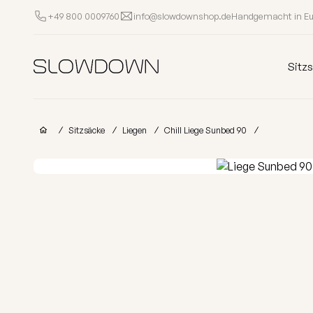
Handgemacht in E
+49 800 0009760
info@slowdownshop.de
Sitzsäcke
Sitz
Andere Produkte
Sitzsäcke
Liegen
Chill Liege Sunbed 90
Sessel
Hocker
Liegen
Sof
Outlet
Kinder
Sitzsäcke
Schaumstoff
Sitzsäcke
Für Unternehmen
Beliebte Kategorien
Nach Kollektion
Alle Sitzsäcke
FURRITO – Lim
Warum SLOWDOWN?
Vorrätig
OM-Kollektio
Infos
Kollektionen
LOUNGE-Kolle
Gutschein
MASS-Kollekt