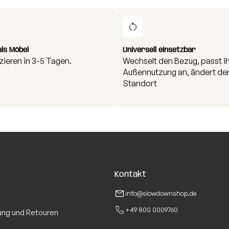
Wesentliche
als Möbel
Universell einsetzbar
zieren in 3-5 Tagen.
Wechselt den Bezug, passt ih
Außennutzung an, ändert de
Standort
Kontakt
info@slowdownshop.de
+49 800 0009760
ung und Retouren