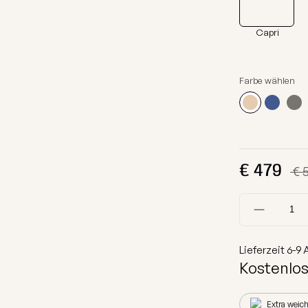
Schutzhüllen
on
Liegen
ektion
Sofas
Stoffmuster
Capri
on
Modulare Sofas
on
Sets
Farbe wählen
ion
Beistelltische
tion
Hundebetten
Alle anzeigen
€
479
€ 
Lieferzeit
6-9
A
Kostenlos
Extra weic